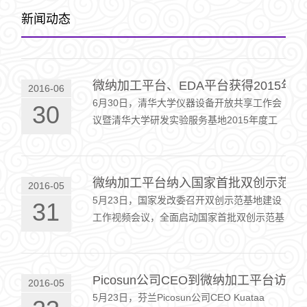
新闻动态
微纳加工平台、EDA平台获得2015
2016-06
6月30日，清华大学仪器设备开放共享工作会
30
议暨清华大学研发实验服务基地2015年度工
作表彰会在逸夫科技楼举行。微纳加工平台在
首都科技条件平台清华大学实验服务基地开
放…
微纳加工平台纳入国家首批双创示范基
2016-05
5月23日，国家发改委召开双创示范基地建设
31
工作视频会议，全面启动国家首批双创示范基
地建设工作。我校双创示范基地首批五个项目
是：双创在线教育与实践开放平台、服务于…
Picosun公司CEO到微纳加工平台访
2016-05
5月23日，芬兰Picosun公司CEO Kuataa