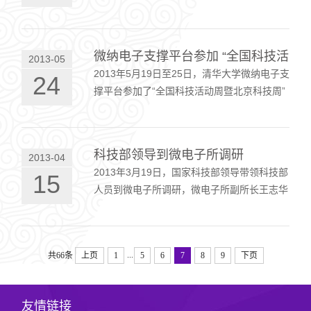
西郊宾馆举行，信息科学技术国家实验室EDA
平台在清华大学研发实验服务基地开放共享
服…
微纳电子支撑平台参加 “全国科技活动
2013-05
2013年5月19日至25日，清华大学微纳电子支
24
撑平台参加了“全国科技活动周暨北京科技周”
展览活动。自2001年起，全国科技活动周已
经举办了12次，直接参与人次超过12万，
201…
科技部领导到微电子所调研
2013-04
2013年3月19日，国家科技部领导带领科技部
15
人员到微电子所调研，微电子所副所长王志华
老师、党委书记钱鹤老师以及微纳电子技术支
撑平台主任吴华强老师陪同参加调研工作。…
...
共66条
上页
1
5
6
7
8
9
下页
友情链接