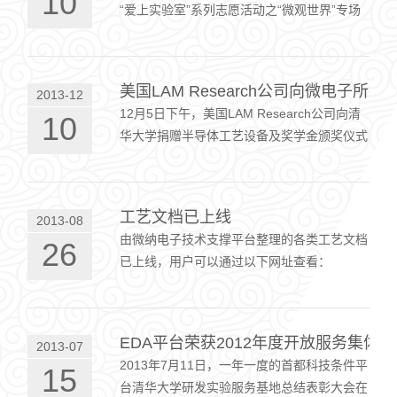
10
“爱上实验室”系列志愿活动之“微观世界”专场
活动，参观了微电子所微纳电子技术支撑平
台、热能系临界乳光实验室和在材料学院…
美国LAM Research公司向微电子所
2013-12
12月5日下午，美国LAM Research公司向清
10
华大学捐赠半导体工艺设备及奖学金颁奖仪式
在微电子所A204会议室举行。LAM Research
公司首席运营官蒂姆·阿彻（Tim Archer），
我校…
工艺文档已上线
2013-08
由微纳电子技术支撑平台整理的各类工艺文档
26
已上线，用户可以通过以下网址查看：
http://tnf.ime.tsinghua.edu.cn/qhm/sdc/qh/dashboa
EDA平台荣获2012年度开放服务集体
2013-07
2013年7月11日，一年一度的首都科技条件平
15
台清华大学研发实验服务基地总结表彰大会在