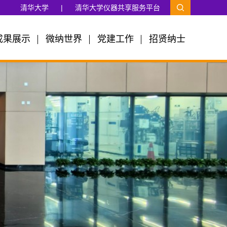
清华大学
|
清华大学仪器共享服务平台
成果展示
微纳世界
党建工作
招贤纳士