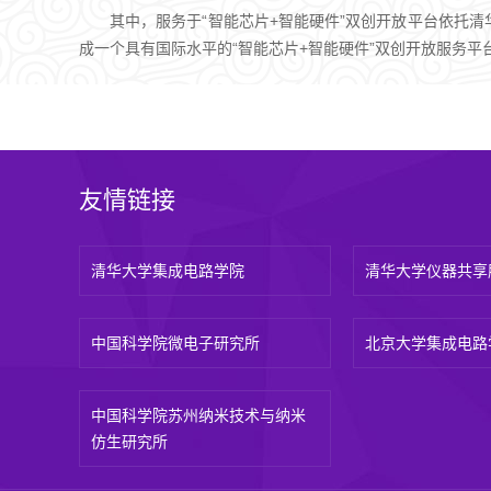
其中，服务于“智能芯片+智能硬件”双创开放平台依托
成一个具有国际水平的“智能芯片+智能硬件”双创开放服务平
友情链接
清华大学集成电路学院
清华大学仪器共享
中国科学院微电子研究所
北京大学集成电路
中国科学院苏州纳米技术与纳米
仿生研究所