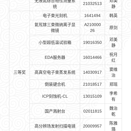
无液氮综合物性测量系
邓美
21032513
统
静
电子束光刻机
1641494
韩英
氦氖镓三束微纳离子显
A210000
原剑
微镜
26
邓美
小型超低温试验箱
19016350
静
祝月
EDA服务器
16014466
红
窦维
三等奖
高真空电子束蒸发系统
14030917
治
倒装键合机
21018517
郑瑶
李希
ICP刻蚀机-CL
13015109
有
魏治
国产溅射台
02011815
乾
陈雅
高分辨场发射扫描电镜
20009957
璐