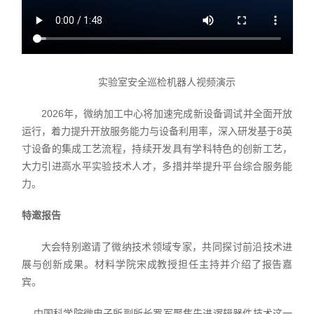
实验室安全巡检机器人视频演示
2026年，微纳加工中心将加速完成新设备调试并全面开放
运行，着力提升开放服务能力与设备利用率，深入研发基于8英
寸设备的集成工艺流程，持续开发具有学科特色的创新工艺，
大力引进高水平实验技术人才，多措并举提升平台综合服务能
力。
特邀报告
大会特别邀请了微纳技术领域专家，共同探讨前沿技术进
展与创新成果。材料学院宋成教授担任主持并介绍了报告嘉
宾。
中国科学院微电子所副所长罗军聚焦先进逻辑器件技术这一