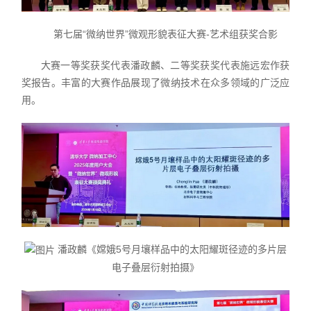
第七届“微纳世界”微观形貌表征大赛-艺术组获奖合影
大赛一等奖获奖代表潘政麟、二等奖获奖代表施远宏作获
奖报告。丰富的大赛作品展现了微纳技术在众多领域的广泛应
用。
潘政麟《嫦娥5号月壤样品中的太阳耀斑径迹的多片层
电子叠层衍射拍摄》